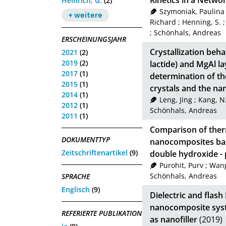
Kinetics in a Netw
Heinrich, G.
(2)
Szymoniak, Paulina
+ weitere
Richard
;
Henning, S.
;
Schönhals, Andreas
ERSCHEINUNGSJAHR
Crystallization beh
2021
(2)
2019
(2)
lactide) and MgAl l
2017
(1)
determination of th
2015
(1)
crystals and the nan
2014
(1)
Leng, Jing
;
Kang, N
2012
(1)
Schönhals, Andreas
2011
(1)
Comparison of therm
DOKUMENTTYP
nanocomposites bas
Zeitschriftenartikel
(9)
double hydroxide - 
Purohit, Purv
;
Wang
Schönhals, Andreas
SPRACHE
Englisch
(9)
Dielectric and flas
nanocomposite syst
REFERIERTE PUBLIKATION
as nanofiller
(2019)