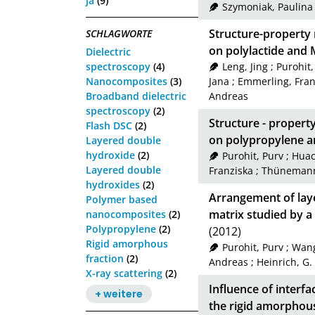
ja
(9)
Szymoniak, Paulina
Structure-property
SCHLAGWORTE
on polylactide and
Dielectric
spectroscopy
(4)
Leng, Jing
;
Purohit,
Nanocomposites
(3)
Jana
;
Emmerling, Fran
Broadband dielectric
Andreas
spectroscopy
(2)
Structure - propert
Flash DSC
(2)
on polypropylene a
Layered double
hydroxide
(2)
Purohit, Purv
;
Huac
Layered double
Franziska
;
Thünemann
hydroxides
(2)
Arrangement of lay
Polymer based
matrix studied by 
nanocomposites
(2)
Polypropylene
(2)
(2012)
Rigid amorphous
Purohit, Purv
;
Wang
fraction
(2)
Andreas
;
Heinrich, G.
X-ray scattering
(2)
Influence of interfa
+ weitere
the rigid amorphous