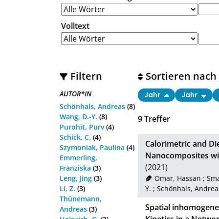
Volltext
Filtern
Sortieren nach
AUTOR*IN
Jahr
Jahr
Schönhals, Andreas
(8)
Wang, D.-Y.
(8)
9
Treffer
Purohit, Purv
(4)
Schick, C.
(4)
Calorimetric and Di
Szymoniak, Paulina
(4)
Nanocomposites wit
Emmerling,
(2021)
Franziska
(3)
Leng, Jing
(3)
Omar, Hassan
;
Sma
Li, Z.
(3)
Y.
;
Schönhals, Andrea
Thünemann,
Spatial inhomogenei
Andreas
(3)