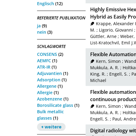
Englisch
(12)
Highly Emissive He
Hybrid as Easily Pr
REFERIERTE PUBLIKATION
Krappe, Alexander 
ja
(9)
M.
;
Ligorio, Giovanni
nein
(3)
Güttler, Arne
;
Weber,
List-Kratochvil, Emil J.
SCHLAGWORTE
Flexible Automatio
CONSENS
(2)
AEMFC
(1)
Kern, Simon
;
Wande
ATR-IR
(1)
Mukkula, A. R.
;
Holtk
Adjuvantien
(1)
King, R.
;
Engell, S.
;
Pa
Adsorption
(1)
Michael
Allergene
(1)
Flexible automatio
Allergie
(1)
Azobenzene
(1)
continuous product
Borosilicate glass
(1)
Kern, Simon
;
Wande
Bulk metallic
Mukkula, A. R.
;
Holtk
glasses
(1)
Engell, S.
;
Paul, Andr
+ weitere
Digital radiology w