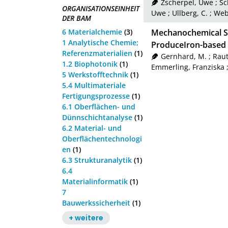
Zscherpel, Uwe
;
Sc
ORGANISATIONSEINHEIT
Uwe
;
Ullberg, C.
;
Web
DER BAM
6 Materialchemie
(3)
Mechanochemical Sy
1 Analytische Chemie;
ProduceIron-based 
Referenzmaterialien
(1)
Gernhard, M.
;
Rau
1.2 Biophotonik
(1)
Emmerling, Franziska
5 Werkstofftechnik
(1)
5.4 Multimateriale
Fertigungsprozesse
(1)
6.1 Oberflächen- und
Dünnschichtanalyse
(1)
6.2 Material- und
Oberflächentechnologi
en
(1)
6.3 Strukturanalytik
(1)
6.4
Materialinformatik
(1)
7
Bauwerkssicherheit
(1)
+ weitere