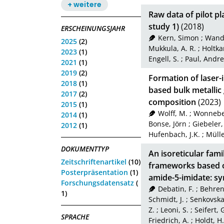
+ weitere
Raw data of pilot p
study 1)
(2018)
ERSCHEINUNGSJAHR
Kern, Simon
;
Wande
2025
(2)
Mukkula, A. R.
;
Holtk
2023
(1)
Engell, S.
;
Paul, Andr
2021
(1)
2019
(2)
Formation of laser-
2018
(1)
based bulk metallic 
2017
(2)
composition
(2023)
2015
(1)
Wolff, M.
;
Wonneber
2014
(1)
Bonse, Jörn
;
Giebeler,
2012
(1)
Hufenbach, J.K.
;
Mülle
DOKUMENTTYP
An isoreticular fam
Zeitschriftenartikel
(10)
frameworks based on
Posterpräsentation
(1)
amide-5-imidate: sy
Forschungsdatensatz
(
Debatin, F.
;
Behren
1)
Schmidt, J.
;
Senkovska,
Z.
;
Leoni, S.
;
Seifert, 
SPRACHE
Friedrich, A.
;
Holdt, H.