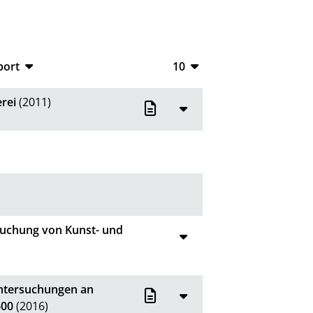
port
10
CSV
10
rei
(2011)
RIS
20
XML
50
100
rsuchung von Kunst- und
Untersuchungen an
600
(2016)