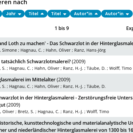
eren nach
Jahr
Titel
Titel
Autor*in
Autor*in
1
bis
9
Ex
and Loth zu machen' - Das Schwarzlot in der Hinterglasmale
, Simone
;
Hagnau, C.
;
Hahn, Oliver
;
Ranz, Hans-Jörg
 tatsächlich Schwarzlotmalerei?
(2009)
, S.
;
Hagnau, C.
;
Hahn, Oliver
;
Ranz, H.-J.
;
Täube, D.
;
Wolff, Timo
lasmalerei im Mittelalter
(2009)
, S.
;
Hagnau, C.
;
Hahn, Oliver
;
Ranz, H.-J.
;
Täube, D.
hwarzlot in der Hinterglasmalerei - Zerstörungsfreie Unte
gut
(2009)
 Oliver
;
Bretz, S.
;
Hagnau, C.
;
Ranz, H.-J.
;
Wolff, Timo
istorische, kunsttechnologische und materialanalytische 
her und niederländischer Hinterglasmalerei von 1300 bis 1