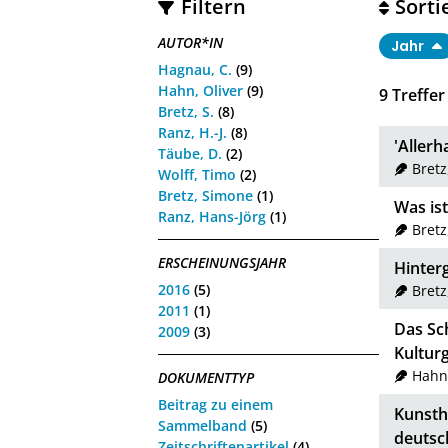
Filtern
Sorti
AUTOR*IN
Jahr
Hagnau, C.
(9)
Hahn, Oliver
(9)
9
Treffer
Bretz, S.
(8)
Ranz, H.-J.
(8)
'Allerh
Täube, D.
(2)
Bretz
Wolff, Timo
(2)
Bretz, Simone
(1)
Was ist
Ranz, Hans-Jörg
(1)
Bretz
ERSCHEINUNGSJAHR
Hinterg
2016
(5)
Bretz
2011
(1)
Das Sc
2009
(3)
Kultur
Hahn,
DOKUMENTTYP
Beitrag zu einem
Kunsth
Sammelband
(5)
deutsc
Zeitschriftenartikel
(4)