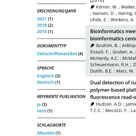
(2010)
Körner, W.
;
Walker,
ERSCHEINUNGSJAHR
;
Hansen, D.
;
Haring, 
2021
(1)
Uhde, E.
;
Winkens, A.
2018
(2)
Bioinformatics meet
2010
(1)
bioinformatics cent
Ibrahim, B.
;
Arkhip
DOKUMENTTYP
Enault, F.
;
Gruber, A.
Zeitschriftenartikel
(4)
McHardy, A.C.
;
McMah
Scheuermann, R.H.
;
Z
SPRACHE
Dutilh, B.E.
;
Marz, M.
Englisch
(3)
Deutsch
(1)
Dual detection of na
polymer-based plat
REFERIERTE PUBLIKATION
fluorescence read-
Hudson, A.D.
;
Jami
ja
(3)
T.C.C.
;
Mecozzi, F.
;
La
nein
(1)
SCHLAGWORTE
Albumin
(1)