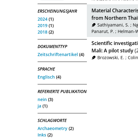
Material Characteri
ERSCHEINUNGSJAHR
from Northern Thai
2024
(1)
Sathiyamani, S.
;
Ng
2019
(1)
Panarut, P.
;
Helman-W
2018
(2)
Scientific investiga
DOKUMENTTYP
Mali: A pilot study
(
Zeitschriftenartikel
(4)
Brozowski, E.
;
Colin
SPRACHE
Englisch
(4)
REFERIERTE PUBLIKATION
nein
(3)
ja
(1)
SCHLAGWORTE
Archaeometry
(2)
Inks
(2)