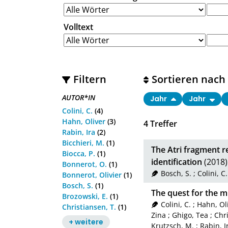
Volltext
Filtern
Sortieren nach
AUTOR*IN
Jahr
Jahr
Colini, C.
(4)
Hahn, Oliver
(3)
4
Treffer
Rabin, Ira
(2)
Bicchieri, M.
(1)
The Atri fragment re
Biocca, P.
(1)
identification
(2018)
Bonnerot, O.
(1)
Bosch, S.
;
Colini, C.
Bonnerot, Olivier
(1)
Bosch, S.
(1)
The quest for the m
Brozowski, E.
(1)
Colini, C.
;
Hahn, Ol
Christiansen, T.
(1)
Zina
;
Ghigo, Tea
;
Chri
+ weitere
Krutzsch, M.
;
Rabin, I