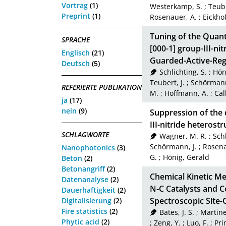
Vortrag
(1)
Westerkamp, S.
;
Teube
Preprint
(1)
Rosenauer, A.
;
Eickhof
Tuning of the Quant
SPRACHE
[000-1] group-III-ni
Englisch
(21)
Guarded-Active-Reg
Deutsch
(5)
Schlichting, S.
;
Hön
Teubert, J.
;
Schörmann
REFERIERTE PUBLIKATION
M.
;
Hoffmann, A.
;
Cal
ja
(17)
nein
(9)
Suppression of the 
III-nitride heterost
SCHLAGWORTE
Wagner, M. R.
;
Schl
Schörmann, J.
;
Rosena
Nanophotonics
(3)
G.
;
Hönig, Gerald
Beton
(2)
Betonangriff
(2)
Chemical Kinetic Met
Datenanalyse
(2)
N‑C Catalysts and C
Dauerhaftigkeit
(2)
Spectroscopic Site
Digitalisierung
(2)
Fire statistics
(2)
Bates, J. S.
;
Martinez
Phytic acid
(2)
;
Zeng, Y.
;
Luo, F.
;
Pri