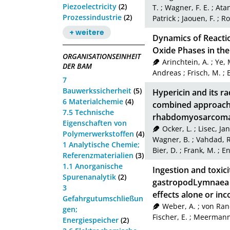
Piezoelectricity
(2)
T.
;
Wagner, F. E.
;
Atan
Prozessindustrie
(2)
Patrick
;
Jaouen, F.
;
Ro
+ weitere
Dynamics of Reacti
Oxide Phases in th
ORGANISATIONSEINHEIT
Arinchtein, A.
;
Ye, 
DER BAM
Andreas
;
Frisch, M.
;
7
Bauwerkssicherheit
(5)
Hypericin and its ra
6 Materialchemie
(4)
combined approach f
7.5 Technische
rhabdomyosarcoma c
Eigenschaften von
Ocker, L.
;
Lisec, Jan
Polymerwerkstoffen
(4)
Wagner, B.
;
Vahdad, R
1 Analytische Chemie;
Bier, D.
;
Frank, M.
;
En
Referenzmaterialien
(3)
1.1 Anorganische
Ingestion and toxici
Spurenanalytik
(2)
gastropodLymnaea s
3
effects alone or in
Gefahrgutumschließun
Weber, A.
;
von Ran
gen;
Fischer, E.
;
Meermann,
Energiespeicher
(2)