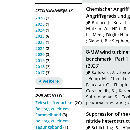
Chemischer Angriff
ERSCHEINUNGSJAHR
Angriffsgrads und g
2026
(1)
Budnik, J.
;
Betz, T.
2025
(1)
Hintzen, W.
;
Hüttl, R.
2024
(1)
L.
;
Meng, Birgit
;
Neum
2023
(6)
;
Siebert, B.
;
Stephan,
2022
(1)
2021
(2)
8-MW wind turbine 
2020
(3)
benchmark - Part 1:
2019
(2)
(2023)
2018
(2)
Sadowski, A.
;
Seide
2017
(3)
;
Böhm, M.
;
Chen, Lei
+ weitere
Fajuyitan, O.
;
Filippidi
Gerasimidis, S.
;
Karam
DOKUMENTTYP
Subramanian, S.
;
Top
Zeitschriftenartikel
(20)
J.
;
Kumar Yadav, K.
;
Y
Beitrag zu einem
Suppression of the 
Sammelband
(3)
nitride heterostruc
Beitrag zu einem
Tagungsband
(1)
Schlichting, S.
;
Hön