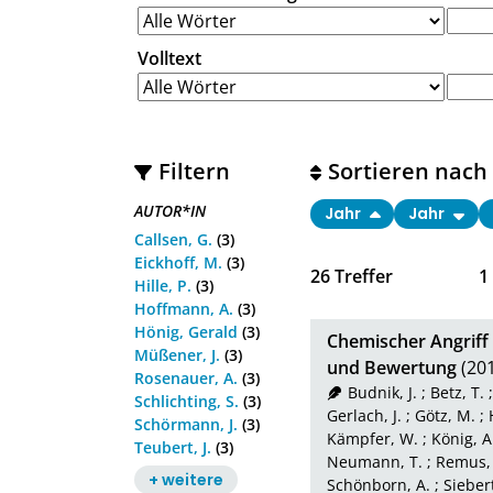
Volltext
Filtern
Sortieren nach
AUTOR*IN
Jahr
Jahr
Callsen, G.
(3)
Eickhoff, M.
(3)
26
Treffer
1
Hille, P.
(3)
Hoffmann, A.
(3)
Hönig, Gerald
(3)
Chemischer Angriff
Müßener, J.
(3)
und Bewertung
(20
Rosenauer, A.
(3)
Budnik, J.
;
Betz, T.
Schlichting, S.
(3)
Gerlach, J.
;
Götz, M.
;
Schörmann, J.
(3)
Kämpfer, W.
;
König, A
Teubert, J.
(3)
Neumann, T.
;
Remus,
+ weitere
Schönborn, A.
;
Siebert