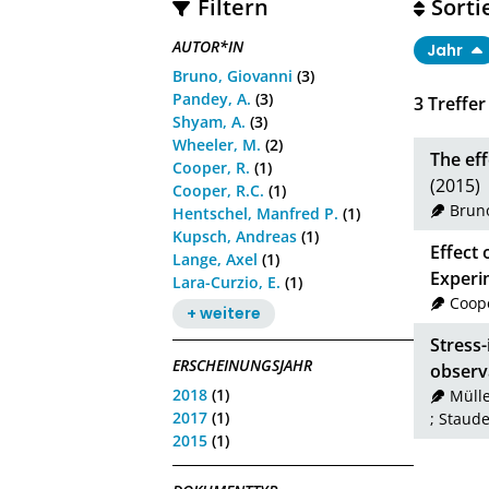
Filtern
Sorti
AUTOR*IN
Jahr
Bruno, Giovanni
(3)
Pandey, A.
(3)
3
Treffer
Shyam, A.
(3)
Wheeler, M.
(2)
The eff
Cooper, R.
(1)
(2015)
Cooper, R.C.
(1)
Brun
Hentschel, Manfred P.
(1)
Kupsch, Andreas
(1)
Effect 
Lange, Axel
(1)
Experi
Lara-Curzio, E.
(1)
Coope
+ weitere
Stress-
ERSCHEINUNGSJAHR
observa
2018
(1)
Mülle
2017
(1)
;
Staude
2015
(1)