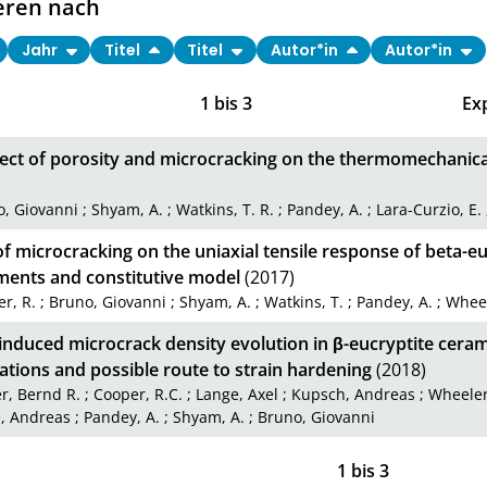
eren nach
Jahr
Titel
Titel
Autor*in
Autor*in
1
bis
3
Ex
ect of porosity and microcracking on the thermomechanical
o, Giovanni
;
Shyam, A.
;
Watkins, T. R.
;
Pandey, A.
;
Lara-Curzio, E.
of microcracking on the uniaxial tensile response of beta-e
ments and constitutive model
(2017)
r, R.
;
Bruno, Giovanni
;
Shyam, A.
;
Watkins, T.
;
Pandey, A.
;
Wheel
induced microcrack density evolution in β-eucryptite cera
tions and possible route to strain hardening
(2018)
r, Bernd R.
;
Cooper, R.C.
;
Lange, Axel
;
Kupsch, Andreas
;
Wheeler
, Andreas
;
Pandey, A.
;
Shyam, A.
;
Bruno, Giovanni
1
bis
3