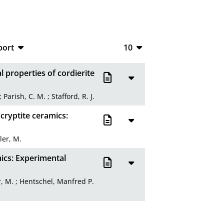
port
10
CSV
10
 properties of cordierite
RIS
20
;
Parish, C. M.
;
Stafford, R. J.
XML
50
ucryptite ceramics:
100
er, M.
mics: Experimental
, M.
;
Hentschel, Manfred P.