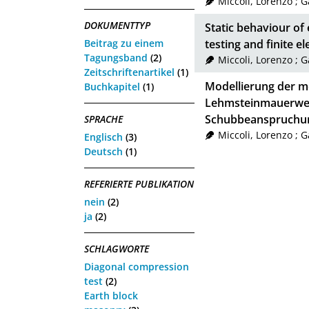
Miccoli, Lorenzo
;
G
DOKUMENTTYP
Static behaviour of
Beitrag zu einem
testing and finite 
Tagungsband
(2)
Miccoli, Lorenzo
;
G
Zeitschriftenartikel
(1)
Modellierung der m
Buchkapitel
(1)
Lehmsteinmauerwerk
Schubbeanspruchu
SPRACHE
Miccoli, Lorenzo
;
G
Englisch
(3)
Deutsch
(1)
REFERIERTE PUBLIKATION
nein
(2)
ja
(2)
SCHLAGWORTE
Diagonal compression
test
(2)
Earth block