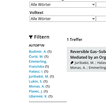
Volltext
Filtern
1
Treffer
AUTOR*IN
Reversible Gas−Sol
Budimir, A.
(1)
Ćurić, M.
(1)
Mediated by an Or
Emmerling,
Juribašić, M.
;
Halasz
Franziska
(1)
Monas, A.
;
Emmerling,
Halasz, I.
(1)
Juribašić, M.
(1)
Lukin, S.
(1)
Monas, A.
(1)
Plavec, J.
(1)
Užarević, K.
(1)