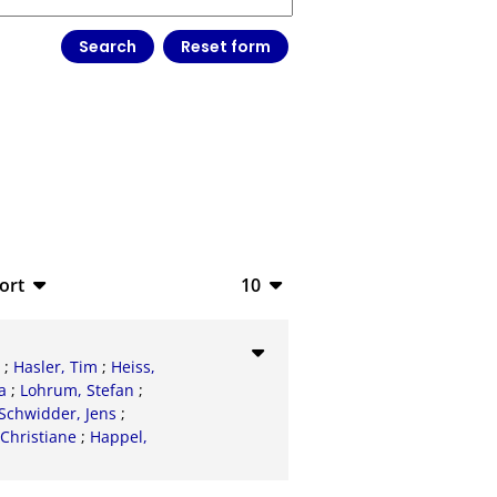
ort
10
bTeX
10
SV
20
a
;
Hasler, Tim
;
Heiss,
a
;
Lohrum, Stefan
;
S
50
Schwidder, Jens
;
Christiane
;
Happel,
ML
100