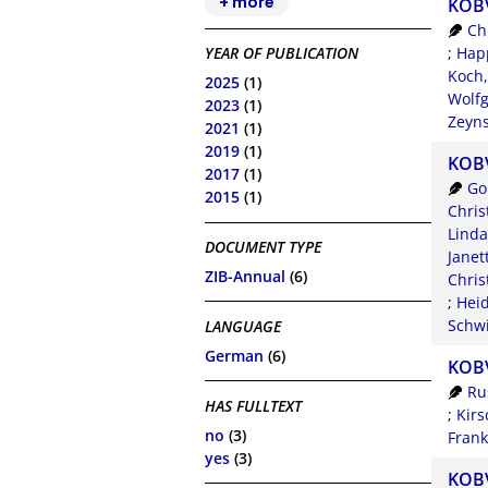
+ more
KOBV
Ch
;
Hap
YEAR OF PUBLICATION
Koch,
2025
(1)
Wolf
2023
(1)
Zeyns
2021
(1)
2019
(1)
KOBV
2017
(1)
Go
2015
(1)
Chris
Linda
DOCUMENT TYPE
Janet
ZIB-Annual
(6)
Chris
;
Heid
Schwi
LANGUAGE
German
(6)
KOBV
Ru
HAS FULLTEXT
;
Kirs
no
(3)
Frank
yes
(3)
KOBV