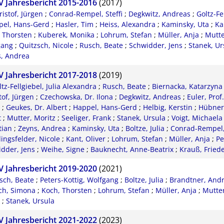
 Jahresbericht 2015-2016
(2017)
ristof, Jürgen
;
Conrad-Rempel, Steffi
;
Degkwitz, Andreas
;
Goltz-Fe
pel, Hans-Gerd
;
Hasler, Tim
;
Heiss, Alexandra
;
Kaminsky, Uta
;
Ka
 Thorsten
;
Kuberek, Monika
;
Lohrum, Stefan
;
Müller, Anja
;
Mutte
gang
;
Quitzsch, Nicole
;
Rusch, Beate
;
Schwidder, Jens
;
Stanek, Ur
, Andrea
 Jahresbericht 2017-2018
(2019)
ltz-Fellgiebel, Julia Alexandra
;
Rusch, Beate
;
Biernacka, Katarzyna
tof, Jürgen
;
Czechowska, Dr. Ilona
;
Degkwitz, Andreas
;
Euler, Prof.
;
Geukes, Dr. Albert
;
Happel, Hans-Gerd
;
Helbig, Kerstin
;
Hübner
t
;
Mutter, Moritz
;
Seeliger, Frank
;
Stanek, Ursula
;
Voigt, Michaela
tian
;
Zeyns, Andrea
;
Kaminsky, Uta
;
Boltze, Julia
;
Conrad-Rempel, 
ingsfelder, Nicole
;
Kant, Oliver
;
Lohrum, Stefan
;
Müller, Anja
;
Pe
dder, Jens
;
Weihe, Signe
;
Bauknecht, Anne-Beatrix
;
Krauß, Fried
 Jahresbericht 2019-2020
(2021)
sch, Beate
;
Peters-Kottig, Wolfgang
;
Boltze, Julia
;
Brandtner, And
ch, Simona
;
Koch, Thorsten
;
Lohrum, Stefan
;
Müller, Anja
;
Mutter
;
Stanek, Ursula
 Jahresbericht 2021-2022
(2023)