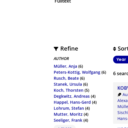
Fulltext
Refine
Sor
AUTHOR
Year
Müller, Anja
(6)
Peters-Kottig, Wolfgang
(6)
6
searc
Rusch, Beate
(6)
Stanek, Ursula
(6)
KOBV
Koch, Thorsten
(5)
Au
Degkwitz, Andreas
(4)
Alex
Happel, Hans-Gerd
(4)
Mülle
Lohrum, Stefan
(4)
Sisch
Mutter, Moritz
(4)
Hans
Seeliger, Frank
(4)