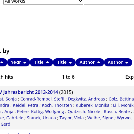
t by
Year
Title
Title
Author
Author
h hits
1
to
6
Exp
Bi
 Jahresbericht 2013-2014
(2015)
C
st, Sonja
;
Conrad-Rempel, Steffi
;
Degkwitz, Andreas
;
Golz, Bettin
andra
;
Keidel, Petra
;
Koch, Thorsten
;
Kuberek, Monika
;
Lill, Monik
RI
r, Anja
;
Peters-Kottig, Wolfgang
;
Quitzsch, Nicole
;
Rusch, Beate
;
ke, Gabriele
;
Stanek, Ursula
;
Taylor, Viola
;
Weihe, Signe
;
Wyrwol, 
X
-Gerd