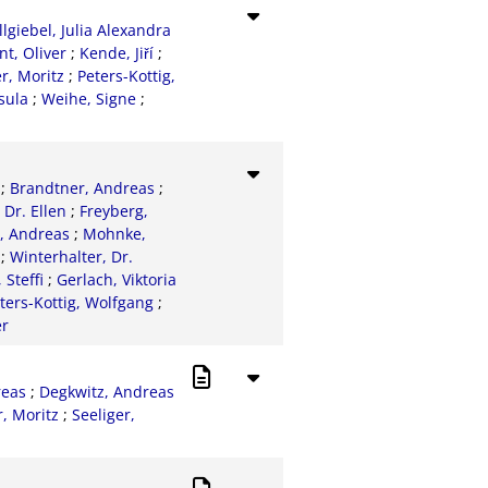
llgiebel, Julia Alexandra
nt, Oliver
;
Kende, Jiří
;
r, Moritz
;
Peters-Kottig,
sula
;
Weihe, Signe
;
;
Brandtner, Andreas
;
 Dr. Ellen
;
Freyberg,
, Andreas
;
Mohnke,
;
Winterhalter, Dr.
Steffi
;
Gerlach, Viktoria
ters-Kottig, Wolfgang
;
er
reas
;
Degkwitz, Andreas
, Moritz
;
Seeliger,