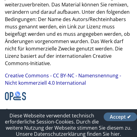
weiterzuverbreiten. Das Material können Sie remixen,
verändern und darauf aufbauen. Unter den folgenden
Bedingungen: Der Name des Autors/Rechteinhabers
muss genannt werden, ein Link zur Lizenz muss
beigefügt werden und es muss angegeben werden, ob
Änderungen vorgenommen wurden. Das Werk darf
nicht für kommerzielle Zwecke genutzt werden. Die
Lizenz basiert auf der internationalen Creative
Commons-Initiative.
Creative Commons - CC BY-NC - Namensnennung -
Nicht kommerziell 4.0 International
Contact
Diese Webseite verwendet technisch
Accept ✔
Impressum und Datenschutz
erforderliche Session-Cookies. Durch die
Sitelinks
weitere Nutzung der Webseite stimmen Sie diesem zu.
Unsere Datenschutzerklärung finden Sie hier.