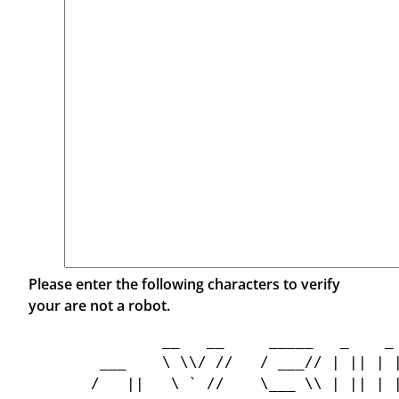
Please enter the following characters to verify
your are not a robot.
           __   __     _____   _    _ 
    ___    \ \\/ //   / ___// | || | |
   /   ||   \ ` //    \___ \\ | || | |