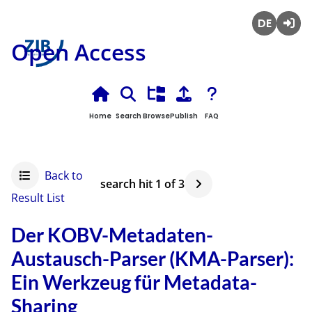
Deutsch
Login
Open Access
Home
Search
Browse
Publish
FAQ
Back to
search hit
1
of
3
Result List
Der KOBV-Metadaten-
Austausch-Parser (KMA-Parser):
Ein Werkzeug für Metadata-
Sharing