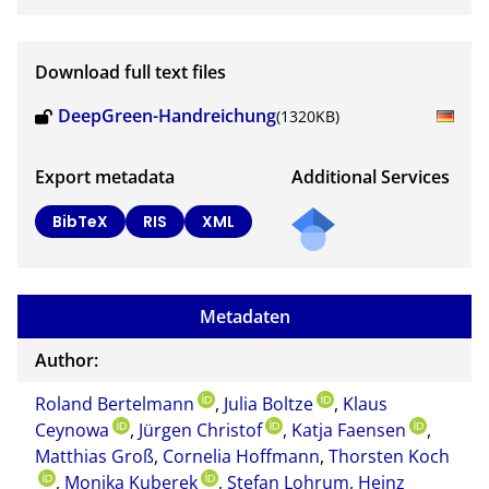
Download full text files
DeepGreen-Handreichung
(1320KB)
Export metadata
Additional Services
Send
BibTeX
RIS
XML
a
mail
to
Metadaten
the
auth
Author:
or of
Roland Bertelmann
,
Julia Boltze
,
Klaus
this
Ceynowa
,
Jürgen Christof
,
Katja Faensen
docu
,
Matthias Groß
,
Cornelia Hoffmann
,
Thorsten Koch
ment
,
Monika Kuberek
,
Stefan Lohrum
,
Heinz