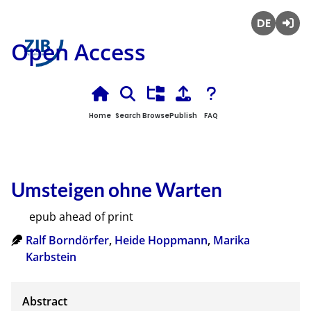
Deutsch
Login
Open Access
Home
Search
Browse
Publish
FAQ
Umsteigen ohne Warten
epub ahead of print
Ralf Borndörfer
,
Heide Hoppmann
,
Marika
Karbstein