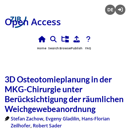
Deutsch
Login
Open Access
Home
Search
Browse
Publish
FAQ
3D Osteotomieplanung in der
MKG-Chirurgie unter
Berücksichtigung der räumlichen
Weichgewebeanordnung
Stefan Zachow
,
Evgeny Gladilin
,
Hans-Florian
Zeilhofer
,
Robert Sader