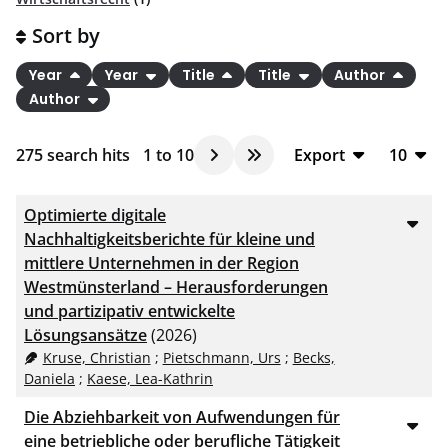
Sort by
Year
Year
Title
Title
Author
Author
275
search hits
1
to
10
Export
10
BibTeX
10
Optimierte digitale
CSV
20
Nachhaltigkeitsberichte für kleine und
mittlere Unternehmen in der Region
RIS
50
Westmünsterland – Herausforderungen
XML
100
und partizipativ entwickelte
Lösungsansätze
(2026)
Kruse, Christian
;
Pietschmann, Urs
;
Becks,
Daniela
;
Kaese, Lea-Kathrin
Die Abziehbarkeit von Aufwendungen für
eine betriebliche oder berufliche Tätigkeit