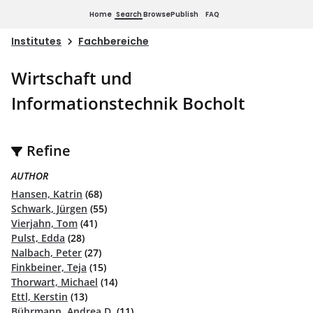
Home
Search
Browse
Publish
FAQ
Institutes
Fachbereiche
Wirtschaft und
Informationstechnik Bocholt
Refine
AUTHOR
Hansen, Katrin
(68)
Schwark, Jürgen
(55)
Vierjahn, Tom
(41)
Pulst, Edda
(28)
Nalbach, Peter
(27)
Finkbeiner, Teja
(15)
Thorwart, Michael
(14)
Ettl, Kerstin
(13)
Bührmann, Andrea D.
(11)