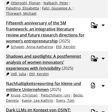
Otterpohl, Florian
;
Nalbach, Peter
;
Paladino, Elisabetta
;
Falci, Giuseppe A.
;
Thorwart, Michael
Fifteenth anniversary of the 5M
framework: an integrative literature
review and future research directions for
women’s entrepreneurship
(2025)
Schaper, Anna-Katharina
;
Ettl, Kerstin
Shadows and spotlights: A postfeminist
analysis of women innovators’
experiences with (in)visibility
(2025)
Voß, Julia
;
Ettl, Kerstin
Nachhaltigkeitsreporting für kleine und
mittlere Unternehmen
(2025)
Kruse, Christian
;
Pietschmann, Urs
;
Becks,
Daniela
;
Kaese, Lea-Kathrin
;
Evers, Tom
Dark LLMs im Kontext von OSINT: