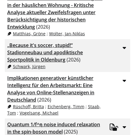
in der häuslichen Wohnung - Kritische
Analyse aktueller Zweifelsfragen unter
Berücksichtigung der historischen
Entwicklung
(2026)
Matthias, Gröne
;
Wolter, Jan-Niklas
„Because it's soccer, stupid!“
Stadionneubau und apodiktische
Sportpolitik in Oldenburg
(2026)
Schwark, Jürgen
Implikationen generativer künstlicher
Intelligenz für den Arbeitsmarkt: Eine
Analyse von Online-Stellenanzeigen in
Deutschland
(2026)
Rüschoff, Britta
;
Eichenberg, Timm
;
Staab,
Tom
;
Vogelsang, Michael
Quantum 1/f^η noise induced relaxation
in the spin-boson model
(2025)