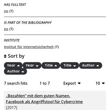
HAS FULLTEXT
no
(7)
IS PART OF THE BIBLIOGRAPHY
no
(7)
INSTITUTE
Institut für Internetsicherheit
(7)
Sort by
Year
Year
Title
Title
Author
Author
7
search hits
1
to
7
Export
10
BibTeX
10
„Bezahlen“ mit dem guten Namen.
CSV
20
Facebook als Angriffstool für Cybercrime
(2017)