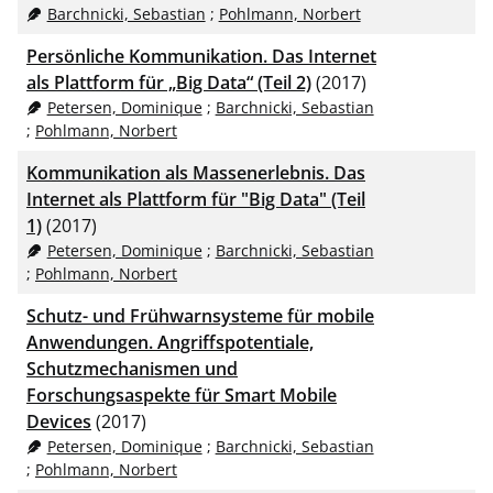
RIS
50
Barchnicki, Sebastian
;
Pohlmann, Norbert
XML
100
Persönliche Kommunikation. Das Internet
als Plattform für „Big Data“ (Teil 2)
(2017)
Petersen, Dominique
;
Barchnicki, Sebastian
;
Pohlmann, Norbert
Kommunikation als Massenerlebnis. Das
Internet als Plattform für "Big Data" (Teil
1)
(2017)
Petersen, Dominique
;
Barchnicki, Sebastian
;
Pohlmann, Norbert
Schutz- und Frühwarnsysteme für mobile
Anwendungen. Angriffspotentiale,
Schutzmechanismen und
Forschungsaspekte für Smart Mobile
Devices
(2017)
Petersen, Dominique
;
Barchnicki, Sebastian
;
Pohlmann, Norbert