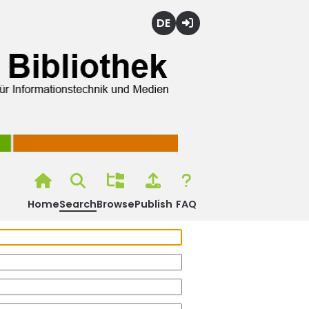
Deutsch
Login
Home
Search
Browse
Publish
FAQ