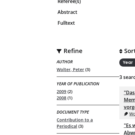
Referee(s)
Abstract
Fulltext
Refine
Sor
AUTHOR
Year
Wolter, Peter
(3)
3
searc
YEAR OF PUBLICATION
2009
(2)
"Das 
2008
(1)
Memo
vorg
DOCUMENT TYPE
Wo
Contribution to a
"Es 
Periodical
(3)
Abwr