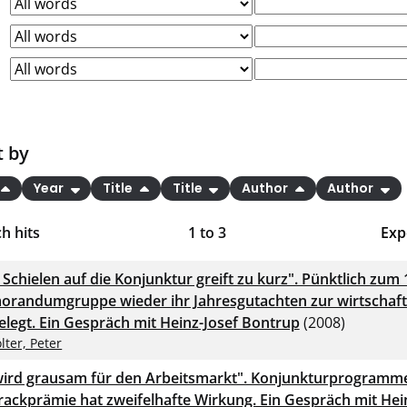
t by
Year
Title
Title
Author
Author
h hits
1
to
3
Exp
Bi
Schielen auf die Konjunktur greift zu kurz". Pünktlich zum 1
C
randumgruppe wieder ihr Jahresgutachten zur wirtschaft
elegt. Ein Gespräch mit Heinz-Josef Bontrup
(2008)
RI
lter, Peter
X
wird grausam für den Arbeitsmarkt". Konjunkturprogramme
ackprämie hat zweifelhafte Wirkung. Ein Gespräch mit Hei