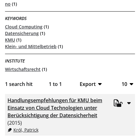
no
(1)
KEYWORDS
Cloud Computing
(1)
Datensicherung
(1)
KMU
(1)
Klein- und Mittelbetrieb
(1)
INSTITUTE
Wirtschaftsrecht
(1)
1
search hit
1
to
1
Export
10
BibTeX
10
Handlungsempfehlungen für KMU beim
CSV
20
Einsatz von Cloud Technologien unter
Berücksichtigung der Datensicherheit
RIS
50
(2015)
Król, Patrick
XML
100