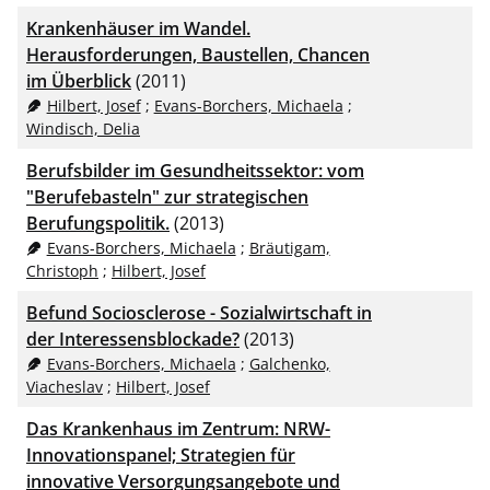
BibTeX
10
Krankenhäuser im Wandel.
CSV
20
Herausforderungen, Baustellen, Chancen
im Überblick
(2011)
RIS
50
Hilbert, Josef
;
Evans-Borchers, Michaela
;
Windisch, Delia
XML
100
Berufsbilder im Gesundheitssektor: vom
"Berufebasteln" zur strategischen
Berufungspolitik.
(2013)
Evans-Borchers, Michaela
;
Bräutigam,
Christoph
;
Hilbert, Josef
Befund Sociosclerose - Sozialwirtschaft in
der Interessensblockade?
(2013)
Evans-Borchers, Michaela
;
Galchenko,
Viacheslav
;
Hilbert, Josef
Das Krankenhaus im Zentrum: NRW-
Innovationspanel; Strategien für
innovative Versorgungsangebote und