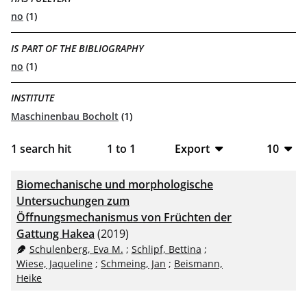
no
(1)
IS PART OF THE BIBLIOGRAPHY
no
(1)
INSTITUTE
Maschinenbau Bocholt
(1)
1
search hit
1
to
1
Export
10
BibTeX
10
Biomechanische und morphologische
CSV
20
Untersuchungen zum
Öffnungsmechanismus von Früchten der
RIS
50
Gattung Hakea
(2019)
Schulenberg, Eva M.
;
Schlipf, Bettina
;
XML
100
Wiese, Jaqueline
;
Schmeing, Jan
;
Beismann,
Heike