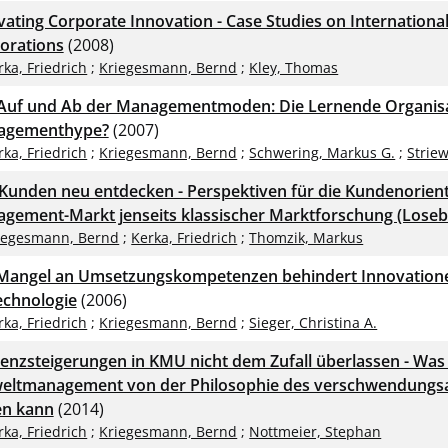
ivating Corporate Innovation - Case Studies on International
orations
(2008)
rka, Friedrich
;
Kriegesmann, Bernd
;
Kley, Thomas
Auf und Ab der Managementmoden: Die Lernende Organisat
agementhype?
(2007)
rka, Friedrich
;
Kriegesmann, Bernd
;
Schwering, Markus G.
;
Striew
Kunden neu entdecken - Perspektiven für die Kundenorienti
gement-Markt jenseits klassischer Marktforschung (Lose
iegesmann, Bernd
;
Kerka, Friedrich
;
Thomzik, Markus
Mangel an Umsetzungskompetenzen behindert Innovatione
echnologie
(2006)
rka, Friedrich
;
Kriegesmann, Bernd
;
Sieger, Christina A.
zienzsteigerungen in KMU nicht dem Zufall überlassen - Was
ltmanagement von der Philosophie des verschwendungs
en kann
(2014)
rka, Friedrich
;
Kriegesmann, Bernd
;
Nottmeier, Stephan