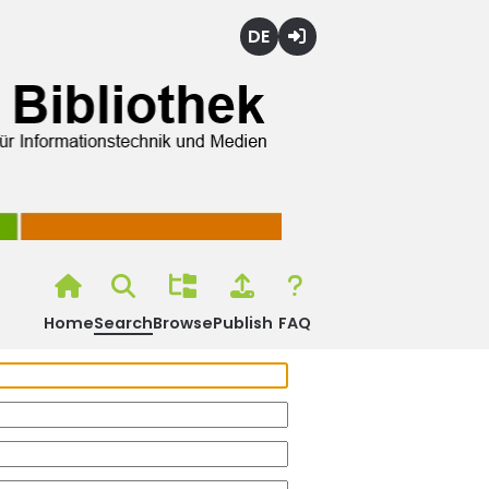
Deutsch
Login
Home
Search
Browse
Publish
FAQ