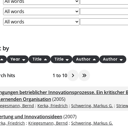
t by
Year
Title
Title
Author
Author
ch hits
1
to
10
ngungen betrieblicher Innovationsprozesse. Ein kritischer 
Lernenden Organisation
(2005)
iegesmann, Bernd
;
Kerka, Friedrich
;
Schwering, Markus G.
;
Striew
rtung und Innovationsideen
(2007)
rka, Friedrich
;
Kriegesmann, Bernd
;
Schwering, Markus G.