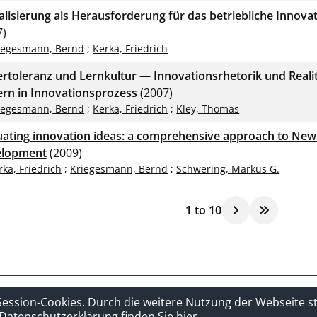
talisierung als Herausforderung für das betriebliche Inno
7)
iegesmann, Bernd
;
Kerka, Friedrich
ertoleranz und Lernkultur — Innovationsrhetorik und Real
ern in Innovationsprozess
(2007)
iegesmann, Bernd
;
Kerka, Friedrich
;
Kley, Thomas
uating innovation ideas: a comprehensive approach to New
elopment
(2009)
rka, Friedrich
;
Kriegesmann, Bernd
;
Schwering, Markus G.
1
to
10
t
Sitelinks
Session-Cookies. Durch die weitere Nutzung der Webseite 
Datenschutzerklärung finden Sie hier.