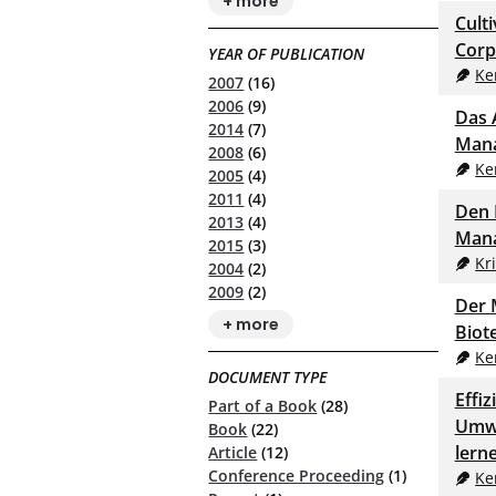
+ more
Cult
Corp
YEAR OF PUBLICATION
Ke
2007
(16)
2006
(9)
Das 
2014
(7)
Man
2008
(6)
Ke
2005
(4)
2011
(4)
Den 
2013
(4)
Mana
2015
(3)
Kr
2004
(2)
2009
(2)
Der 
+ more
Biot
Ke
DOCUMENT TYPE
Effi
Part of a Book
(28)
Umwe
Book
(22)
lern
Article
(12)
Conference Proceeding
(1)
Ke