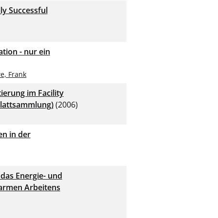
ly Successful
ion - nur ein
e, Frank
erung im Facility
blattsammlung)
(2006)
n in der
 das Energie- und
armen Arbeitens