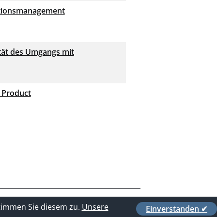
vationsmanagement
ität des Umgangs mit
 Product
stimmen Sie diesem zu.
Unsere
Einverstanden ✔