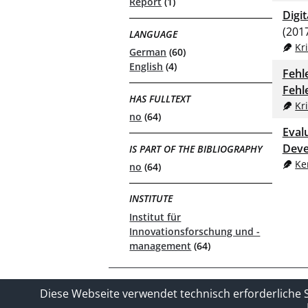
Report
(1)
Digi
(201
LANGUAGE
Kr
German
(60)
English
(4)
Fehl
Fehl
HAS FULLTEXT
Kr
no
(64)
Eval
Dev
IS PART OF THE BIBLIOGRAPHY
Ke
no
(64)
INSTITUTE
Institut für
Innovationsforschung und -
management
(64)
Contact
Privacy Policy
Imprin
Diese Webseite verwendet technisch erforderliche 