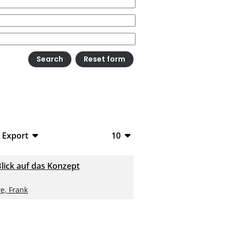
Export
10
BibTeX
10
Blick auf das Konzept
CSV
20
e, Frank
RIS
50
XML
100