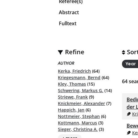
Referee(s)
Abstract
Fulltext
Refine
Sor
AUTHOR
Year
Kerka, Friedrich
(64)
Kriegesmann, Bernd
(64)
64
sear
Kley, Thomas
(15)
Schwering, Markus G.
(14)
Striewe, Frank
(9)
Bedi
Knickmeier, Alexander
(7)
der 
Happich, Jan
(6)
Kr
Nottmeier, Stephan
(6)
Kottmann, Marcus
(3)
Bewe
Sieger, Christina A.
(3)
Ke