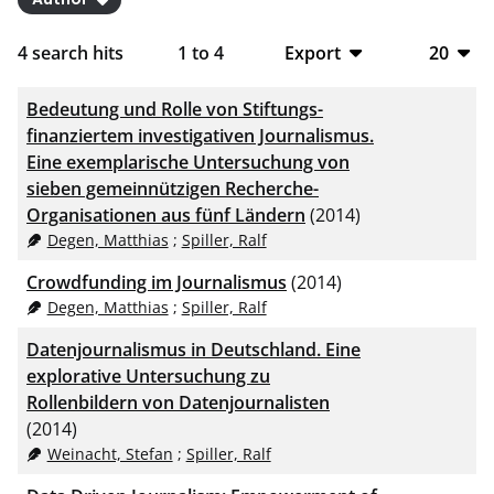
4
search hits
1
to
4
Export
20
BibTeX
10
Bedeutung und Rolle von Stiftungs-
CSV
20
finanziertem investigativen Journalismus.
Eine exemplarische Untersuchung von
RIS
50
sieben gemeinnützigen Recherche-
Organisationen aus fünf Ländern
(2014)
XML
100
Degen, Matthias
;
Spiller, Ralf
Crowdfunding im Journalismus
(2014)
Degen, Matthias
;
Spiller, Ralf
Datenjournalismus in Deutschland. Eine
explorative Untersuchung zu
Rollenbildern von Datenjournalisten
(2014)
Weinacht, Stefan
;
Spiller, Ralf