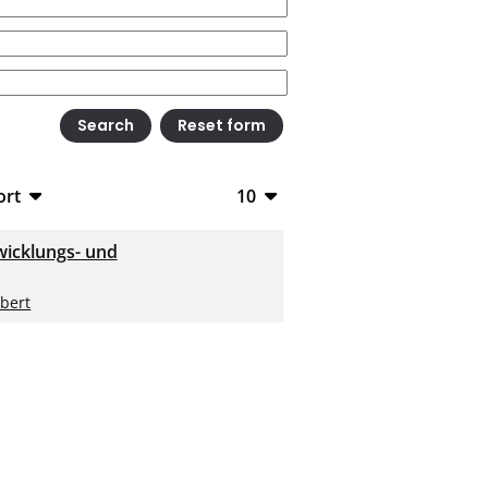
ort
10
bTeX
10
wicklungs- und
V
20
bert
S
50
ML
100