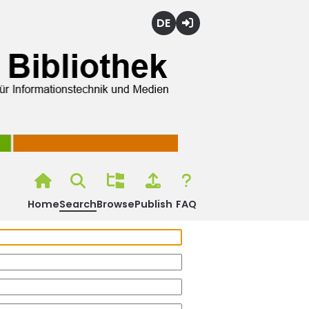
Deutsch
Login
Home
Search
Browse
Publish
FAQ