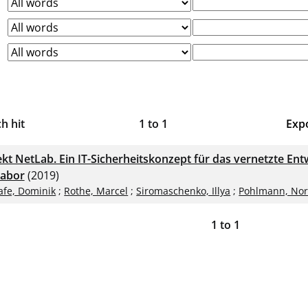
h hit
1
to
1
Exp
Bi
ekt NetLab. Ein IT-Sicherheitskonzept für das vernetzte Ent
CS
labor
(2019)
afe, Dominik
;
Rothe, Marcel
;
Siromaschenko, Illya
;
Pohlmann, Nor
RI
1
to
1
X