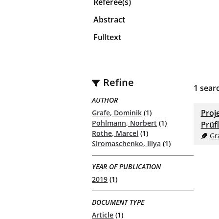
Referee(s)
Abstract
Fulltext
Refine
1
searc
AUTHOR
Proj
Grafe, Dominik
(1)
Pohlmann, Norbert
(1)
Prüf
Rothe, Marcel
(1)
Gr
Siromaschenko, Illya
(1)
YEAR OF PUBLICATION
2019
(1)
DOCUMENT TYPE
Article
(1)