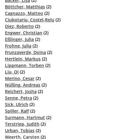
Bäcker, Lisa
(2)
Böttcher, Matthias
(2)
Cagnazzo, Matteo
(2)
Ciubotariu, Costel-Relu
(2)
Diez, Roberto
(2)
Engwer, Christian
(2)
Eßlinger, Julia
(2)
Frohne, Julia
(2)
Frunzaverde, Doina
(2)
Hertlein, Markus
(2)
Lippmann, Torben
(2)
Liu, Qi
(2)
Merino, Cesar
(2)
Nüßing, Andreas
(2)
Reichert, Josha
(2)
Senne, Petra
(2)
Sick, Ulrich
(2)
Spiller, Ralf
(2)
Surmann, Hartmut
(2)
Terstriep, Judith
(2)
Urban, Tobias
(2)
Weerth, Carsten
(2)