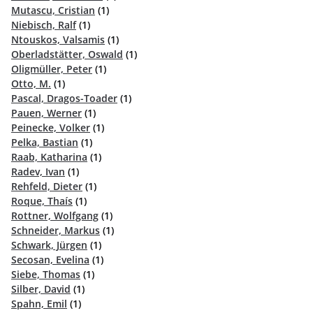
Mutascu, Cristian
(1)
Niebisch, Ralf
(1)
Ntouskos, Valsamis
(1)
Oberladstätter, Oswald
(1)
Oligmüller, Peter
(1)
Otto, M.
(1)
Pascal, Dragos-Toader
(1)
Pauen, Werner
(1)
Peinecke, Volker
(1)
Pelka, Bastian
(1)
Raab, Katharina
(1)
Radev, Ivan
(1)
Rehfeld, Dieter
(1)
Roque, Thaís
(1)
Rottner, Wolfgang
(1)
Schneider, Markus
(1)
Schwark, Jürgen
(1)
Secosan, Evelina
(1)
Siebe, Thomas
(1)
Silber, David
(1)
Spahn, Emil
(1)