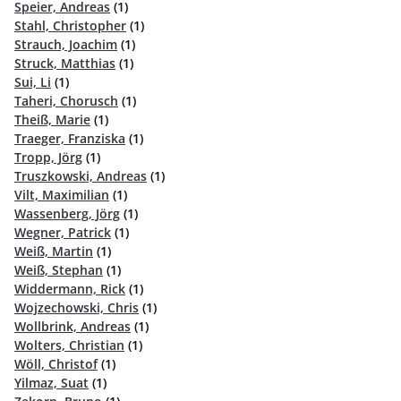
Speier, Andreas
(1)
Stahl, Christopher
(1)
Strauch, Joachim
(1)
Struck, Matthias
(1)
Sui, Li
(1)
Taheri, Chorusch
(1)
Theiß, Marie
(1)
Traeger, Franziska
(1)
Tropp, Jörg
(1)
Truszkowski, Andreas
(1)
Vilt, Maximilian
(1)
Wassenberg, Jörg
(1)
Wegner, Patrick
(1)
Weiß, Martin
(1)
Weiß, Stephan
(1)
Widdermann, Rick
(1)
Wojzechowski, Chris
(1)
Wollbrink, Andreas
(1)
Wolters, Christian
(1)
Wöll, Christof
(1)
Yilmaz, Suat
(1)