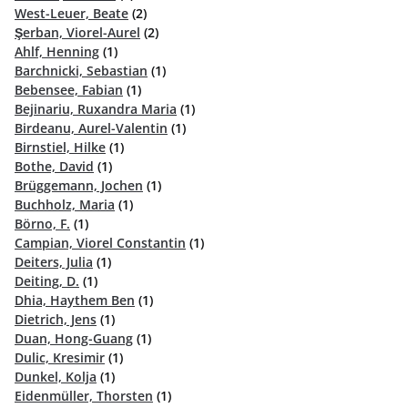
West-Leuer, Beate
(2)
Şerban, Viorel-Aurel
(2)
Ahlf, Henning
(1)
Barchnicki, Sebastian
(1)
Bebensee, Fabian
(1)
Bejinariu, Ruxandra Maria
(1)
Birdeanu, Aurel-Valentin
(1)
Birnstiel, Hilke
(1)
Bothe, David
(1)
Brüggemann, Jochen
(1)
Buchholz, Maria
(1)
Börno, F.
(1)
Campian, Viorel Constantin
(1)
Deiters, Julia
(1)
Deiting, D.
(1)
Dhia, Haythem Ben
(1)
Dietrich, Jens
(1)
Duan, Hong-Guang
(1)
Dulic, Kresimir
(1)
Dunkel, Kolja
(1)
Eidenmüller, Thorsten
(1)