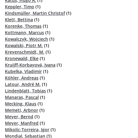
Katus, Hugo A.
(1)
Keppler, Timo
(1)
Kindsmüller, Martin Christof
(1)
Klett, Bettina
(1)
Korenke, Thomas
(1)
Kottmann, Marcus
(1)
Kowalczyk, Wojciech
(1)
Kowalski, Piotr M.
(1)
Kreyenschmidt, M.
(1)
Kronewald, Elke
(1)
Kruijff-Korbayová, Ivana
(1)
Kubelka, Vladimír
(1)
Köhler, Andreas
(1)
Latour, André M.
(1)
Lindenblatt, Tobias
(1)
Manaras, Pascal
(1)
Mecking, Klaus
(1)
Memeti, Arbnor
(1)
Meyer, Bernd
(1)
Meyer, Manfred
(1)
Mikolic-Torreira, Igor
(1)
Mondial, Sebastian
(1)