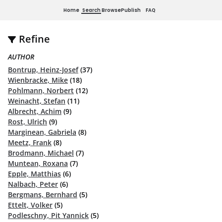
Home
Search
Browse
Publish
FAQ
Refine
AUTHOR
Bontrup, Heinz-Josef
(37)
Wienbracke, Mike
(18)
Pohlmann, Norbert
(12)
Weinacht, Stefan
(11)
Albrecht, Achim
(9)
Rost, Ulrich
(9)
Marginean, Gabriela
(8)
Meetz, Frank
(8)
Brodmann, Michael
(7)
Muntean, Roxana
(7)
Epple, Matthias
(6)
Nalbach, Peter
(6)
Bergmans, Bernhard
(5)
Ettelt, Volker
(5)
Podleschny, Pit Yannick
(5)