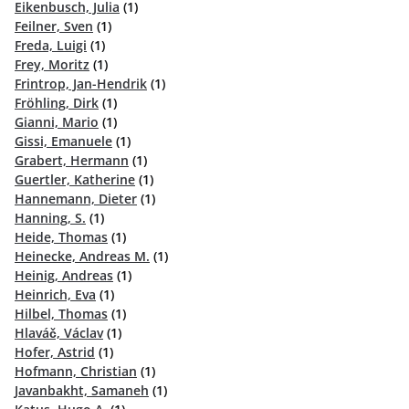
Eikenbusch, Julia
(1)
Feilner, Sven
(1)
Freda, Luigi
(1)
Frey, Moritz
(1)
Frintrop, Jan-Hendrik
(1)
Fröhling, Dirk
(1)
Gianni, Mario
(1)
Gissi, Emanuele
(1)
Grabert, Hermann
(1)
Guertler, Katherine
(1)
Hannemann, Dieter
(1)
Hanning, S.
(1)
Heide, Thomas
(1)
Heinecke, Andreas M.
(1)
Heinig, Andreas
(1)
Heinrich, Eva
(1)
Hilbel, Thomas
(1)
Hlaváč, Václav
(1)
Hofer, Astrid
(1)
Hofmann, Christian
(1)
Javanbakht, Samaneh
(1)