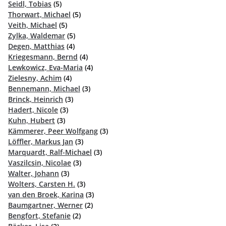
Seidl, Tobias
(5)
Thorwart, Michael
(5)
Veith, Michael
(5)
Zylka, Waldemar
(5)
Degen, Matthias
(4)
Kriegesmann, Bernd
(4)
Lewkowicz, Eva-Maria
(4)
Zielesny, Achim
(4)
Bennemann, Michael
(3)
Brinck, Heinrich
(3)
Hadert, Nicole
(3)
Kuhn, Hubert
(3)
Kämmerer, Peer Wolfgang
(3)
Löffler, Markus Jan
(3)
Marquardt, Ralf-Michael
(3)
Vaszilcsin, Nicolae
(3)
Walter, Johann
(3)
Wolters, Carsten H.
(3)
van den Broek, Karina
(3)
Baumgartner, Werner
(2)
Bengfort, Stefanie
(2)