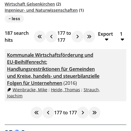
Wirtschaft Gelsenkirchen
(2)
Ingenieur- und Naturwissenschaften
(1)
- less
187
search
177
to
Export
1
hits
177
BibTeX
10
Kommunale Wirtschaftsförderung und
CSV
20
EU-Beihilfenrecht:
Handlungsrestriktionen für Gemeinden
RIS
50
und Kreise, handels- und steuerbilanzielle
Folgen für Unternehmen
(2016)
XML
100
Wienbracke, Mike
;
Heide, Thomas
;
Strauch,
Joachim
177
to
177