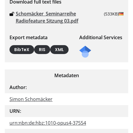
Download full text files
Schomäcker_Seminarreihe
(533KB)
Radiofeature Sitzung 03.pdf
Export metadata
Additional Services
BibTeX
RIS
XML
Metadaten
Author:
Simon Schomäcker
URN:
urn:nbn:de:hbz:1010-opus4-37554