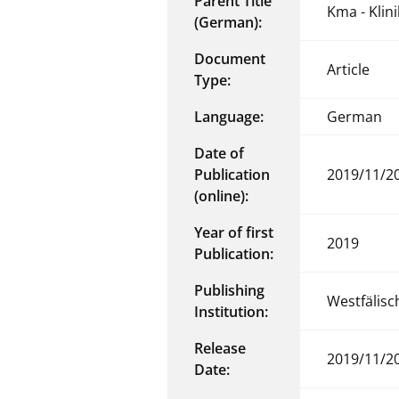
Parent Title
Kma - Klin
(German):
Document
Article
Type:
Language:
German
Date of
Publication
2019/11/2
(online):
Year of first
2019
Publication:
Publishing
Westfälis
Institution:
Release
2019/11/2
Date: