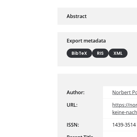
Export metadata
BibTeX
RIS
XML
Author:
Norbert P
URL:
https://n
keine-nach
ISSN:
1439-3514