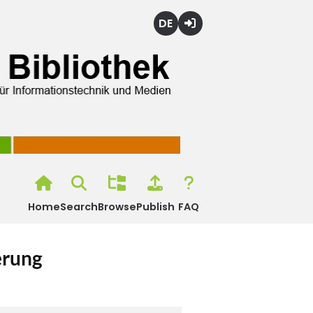
Deutsch
Login
Home
Search
Browse
Publish
FAQ
erung