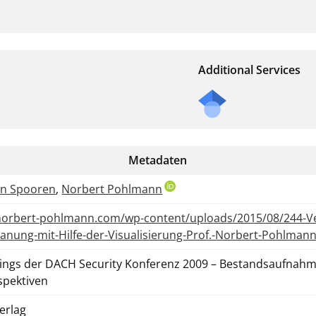
Additional Services
Metadaten
an Spooren
,
Norbert Pohlmann
/norbert-pohlmann.com/wp-content/uploads/2015/08/244-V
lanung-mit-Hilfe-der-Visualisierung-Prof.-Norbert-Pohlmann
ings der DACH Security Konferenz 2009 – Bestandsaufnah
spektiven
erlag