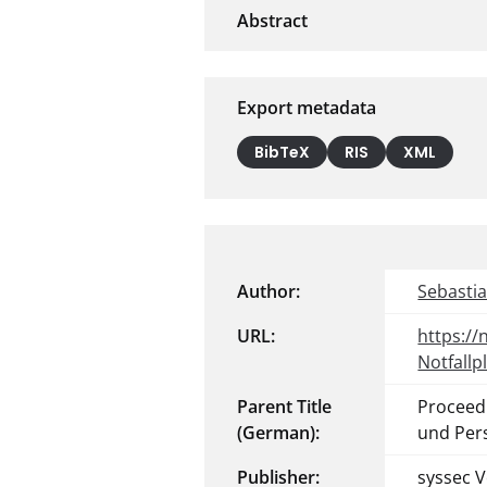
Export metadata
BibTeX
RIS
XML
Author:
Sebasti
URL:
https:/
Notfallp
Parent Title
Proceed
(German):
und Per
Publisher:
syssec V