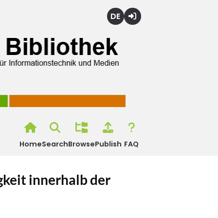
Deutsch
Login
Home
Search
Browse
Publish
FAQ
keit innerhalb der