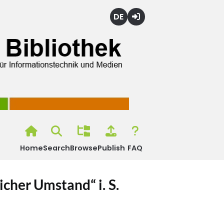
Deutsch
Login
Home
Search
Browse
Publish
FAQ
icher Umstand“ i. S.