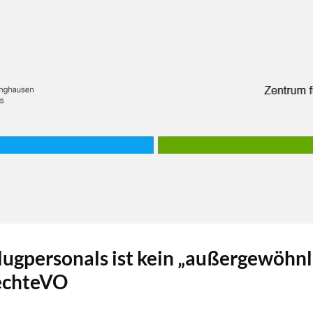
Flugpersonals ist kein „außergewöhnl
trechteVO