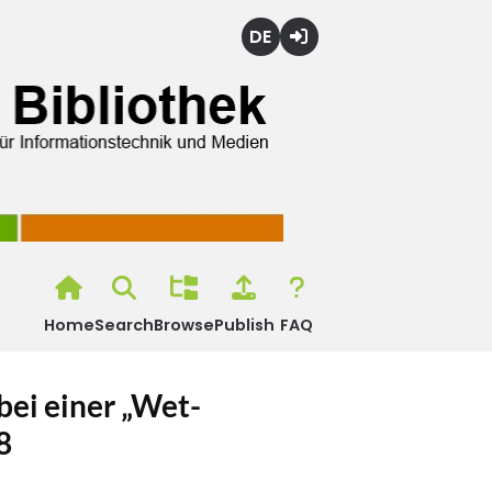
Deutsch
Login
Home
Search
Browse
Publish
FAQ
ei einer „Wet-
8