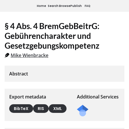
Home
Search
Browse
Publish
FAQ
§ 4 Abs. 4 BremGebBeitrG:
Gebührencharakter und
Gesetzgebungskompetenz
Mike Wienbracke
Export metadata
Additional Services
BibTeX
RIS
XML