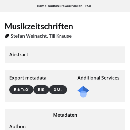
Home
Search
Browse
Publish
FAQ
Musikzeitschriften
Stefan Weinacht
,
Till Krause
Export metadata
Additional Services
Send
BibTeX
RIS
XML
a
mail
to
Metadaten
the
auth
Author: