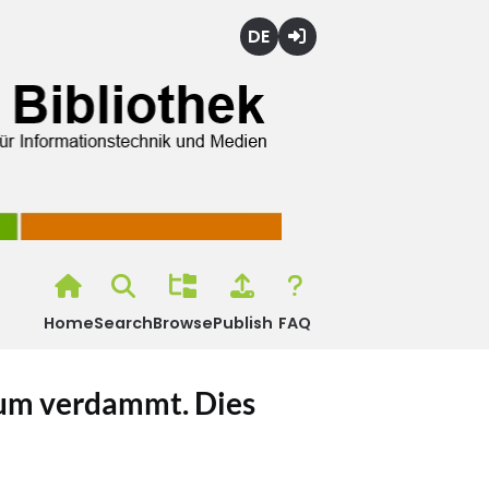
Deutsch
Login
Home
Search
Browse
Publish
FAQ
tum verdammt. Dies