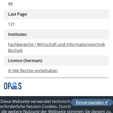
99
Last Page:
121
Institutes:
Fachbereiche / Wirtschaft und Informationstechnik
Bocholt
Licence (German):
© Alle Rechte vorbehalten
Contact
Diese Webseite verwendet technisch
Einverstanden ✔
Privacy Policy
erforderliche Session-Cookies. Durch
Imprint
die weitere Nutzung der Webseite stimmen Sie diesem zu.