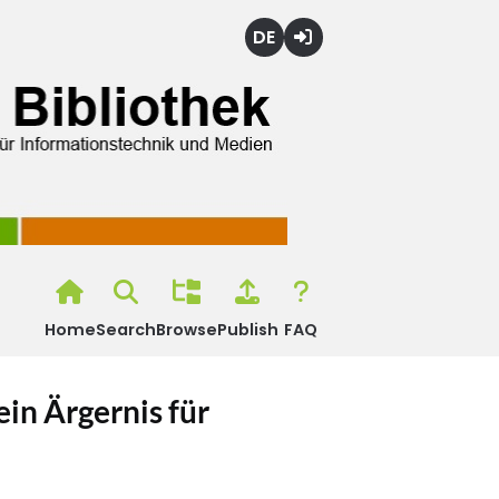
Deutsch
Login
Home
Search
Browse
Publish
FAQ
in Ärgernis für