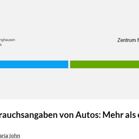
auchsangaben von Autos: Mehr als e
ria John