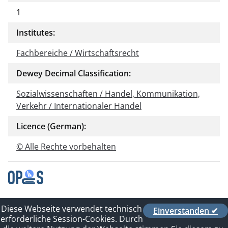
1
Institutes:
Fachbereiche / Wirtschaftsrecht
Dewey Decimal Classification:
Sozialwissenschaften / Handel, Kommunikation,
Verkehr / Internationaler Handel
Licence (German):
© Alle Rechte vorbehalten
Contact
Diese Webseite verwendet technisch
Einverstanden ✔
Privacy Policy
erforderliche Session-Cookies. Durch
Imprint