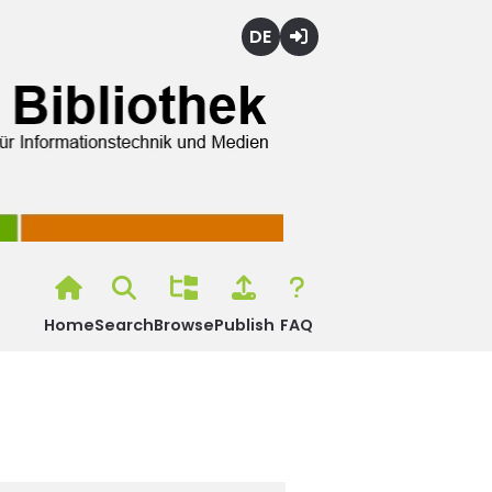
Deutsch
Login
Home
Search
Browse
Publish
FAQ