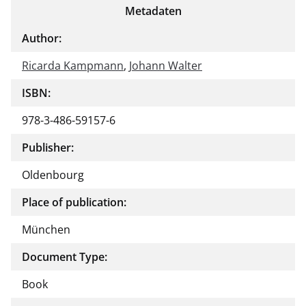
Metadaten
the
auth
Author:
or of
Ricarda Kampmann
,
Johann Walter
this
docu
ISBN:
ment
978-3-486-59157-6
Publisher:
Oldenbourg
Place of publication:
München
Document Type:
Book