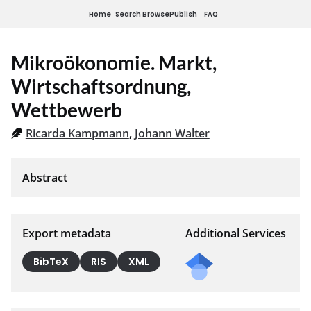
Home
Search
Browse
Publish
FAQ
Mikroökonomie. Markt,
Wirtschaftsordnung,
Wettbewerb
Ricarda Kampmann
,
Johann Walter
Export metadata
Additional Services
Send
BibTeX
RIS
XML
a
mail
to