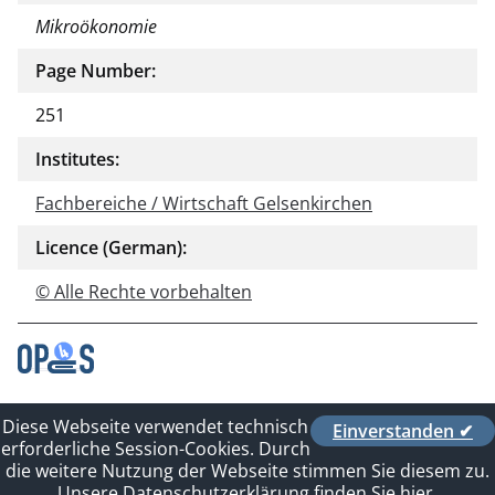
Mikroökonomie
Page Number:
251
Institutes:
Fachbereiche / Wirtschaft Gelsenkirchen
Licence (German):
© Alle Rechte vorbehalten
Contact
Diese Webseite verwendet technisch
Einverstanden ✔
Privacy Policy
erforderliche Session-Cookies. Durch
Imprint
die weitere Nutzung der Webseite stimmen Sie diesem zu.
Sitelinks
Unsere Datenschutzerklärung finden Sie hier.