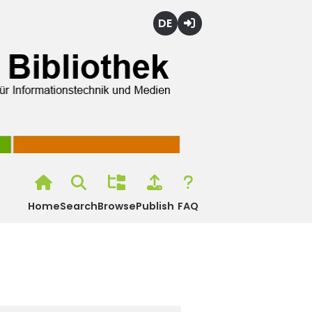
Deutsch
Login
Home
Search
Browse
Publish
FAQ