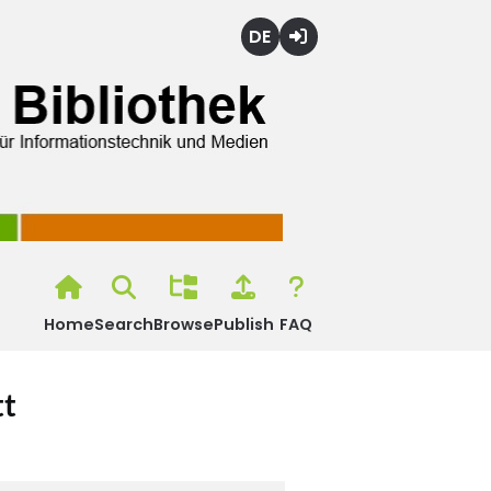
Deutsch
Login
Home
Search
Browse
Publish
FAQ
tt