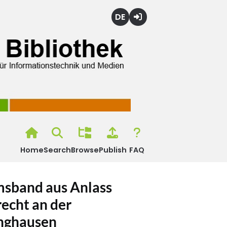
Deutsch
Login
Home
Search
Browse
Publish
FAQ
umsband aus Anlass
echt an der
inghausen