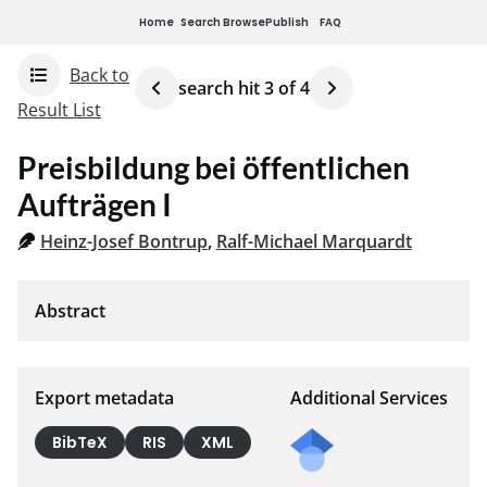
Home
Search
Browse
Publish
FAQ
Back to
search hit
3
of
4
Result List
Preisbildung bei öffentlichen
Aufträgen I
Heinz-Josef Bontrup
,
Ralf-Michael Marquardt
Export metadata
Additional Services
BibTeX
RIS
XML