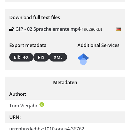
Download full text files
GIP - 02 Sprachelemente.mp4
(196286KB)
Export metadata
Additional Services
BibTeX
RIS
XML
Metadaten
Author:
Tom Vierjahn
URN:
urn:nbn:de:hbz:1010-opus4-36762