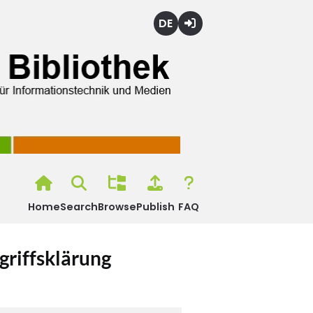
Deutsch
Login
Home
Search
Browse
Publish
FAQ
griffsklärung