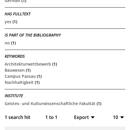
German
(1)
HAS FULLTEXT
yes
(1)
IS PART OF THE BIBLIOGRAPHY
no
(1)
KEYWORDS
Architekturwettbewerb
(1)
Bauwesen
(1)
Campus Passau
(1)
Nachhaltigkeit
(1)
INSTITUTE
Geistes- und Kulturwissenschaftliche Fakultät
(1)
1
search hit
1
to
1
Export
10
BibTeX
10