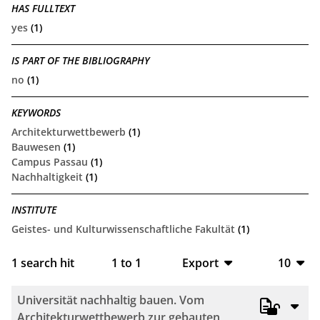
HAS FULLTEXT
yes
(1)
IS PART OF THE BIBLIOGRAPHY
no
(1)
KEYWORDS
Architekturwettbewerb
(1)
Bauwesen
(1)
Campus Passau
(1)
Nachhaltigkeit
(1)
INSTITUTE
Geistes- und Kulturwissenschaftliche Fakultät
(1)
1
search hit
1
to
1
Export
10
BibTeX
10
Universität nachhaltig bauen. Vom
CSV
20
Architekturwettbewerb zur gebauten