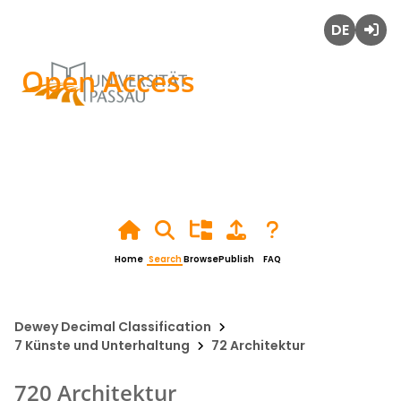
Deutsch
Login
Open Access
Home
Search
Browse
Publish
FAQ
Dewey Decimal Classification
7 Künste und Unterhaltung
72 Architektur
720 Architektur