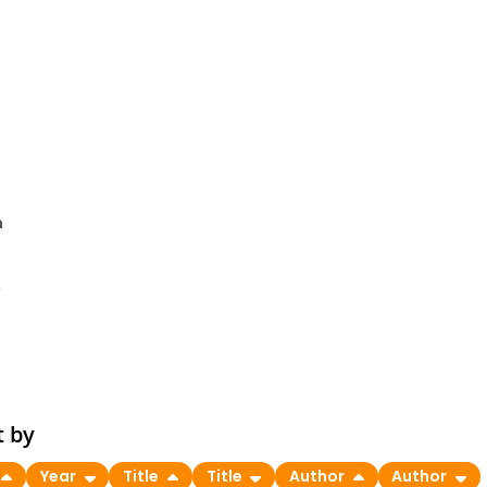
n
k
t by
Year
Title
Title
Author
Author