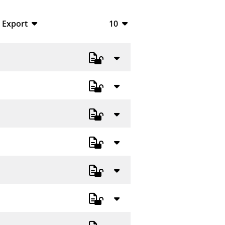
Export
10
BibTeX
10
CSV
20
RIS
50
XML
100