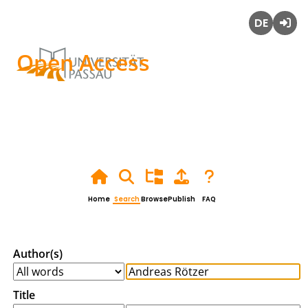
Deutsch
Login
Open Access
Home
Search
Browse
Publish
FAQ
Author(s)
Title